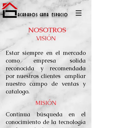
A C A B A D O S
G A N A
E S P A C I O
NOSOTROS
VISIÓN
Estar siempre en el mercado
como empresa solida
reconocida y recomendada
por nuestros clientes ampliar
nuestro campo de ventas y
catalogo.
MISIÓN
Continua búsqueda en el
conocimiento de la tecnología