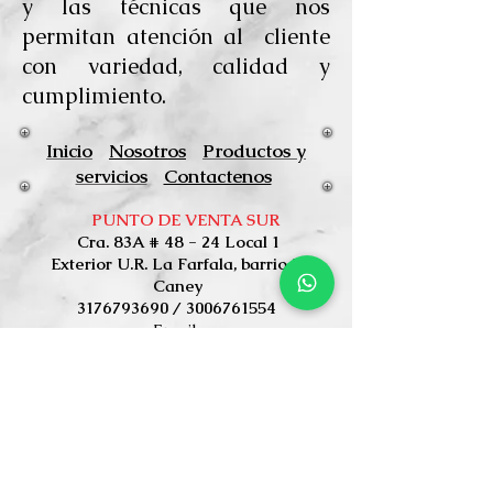
y las técnicas que nos
permitan atención al cliente
con variedad, calidad y
cumplimiento.
Inicio
Nosotros
Productos y
servicios
Contactenos
PUNTO DE VENTA SUR
Cra. 83A # 48 - 24 Local 1
Exterior U.R. La Farfala, barrio El
Caney
3176793690
/
3006761554
Email:
acabadosganaespacio@gmail.com
Contáctanos, Cotizamos sin
compromiso. Vía WhatsApp
respondemos más rápidamente.
RECIBIMOS TARJETAS CRÉDITO Y DÉBITO