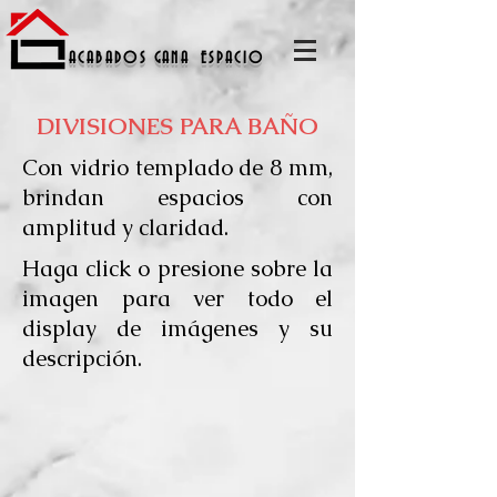
A C A B A D O S
G A N A
E S P A C I O
DIVISIONES PARA BAÑO
Con vidrio templado de 8 mm,
brindan espacios con
amplitud y claridad.
Haga click o presione sobre la
imagen para ver todo el
display de imágenes y su
descripción.